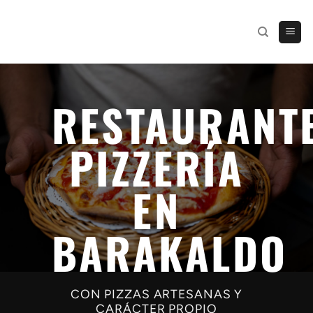
Saltar
al
contenido
RESTAURANT
PIZZERÍA
EN
BARAKALDO
CON PIZZAS ARTESANAS Y
CARÁCTER PROPIO