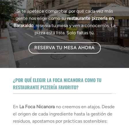
Si te apetece comprobar por qué cada vez más
gente nos elige como su
restaurante pizzería en
Barakaldo
, reserva tu mesa y ven a conocernos. La
pizza está lista. Solo faltas tú.
RESERVA TU MESA AHORA
¿POR QUÉ ELEGIR LA FOCA NICANORA COMO TU
RESTAURANTE PIZZERÍA FAVORITO?
En
La Foca Nicanora
no creemos en atajos. Desde
el origen de cada ingrediente hasta la gestión de
residuos, apostamos por prácticas sostenibles: