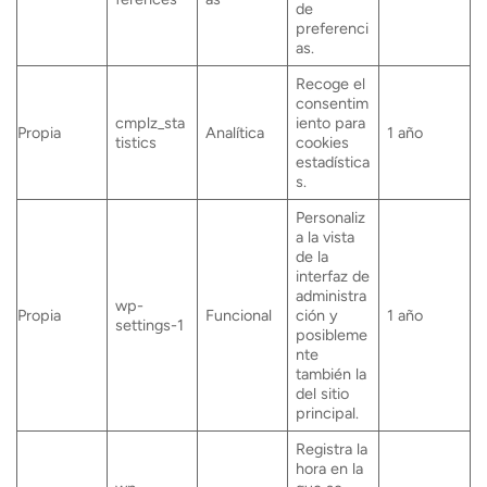
de
preferenci
as.
Recoge el
consentim
cmplz_sta
iento para
Propia
Analítica
1 año
tistics
cookies
estadística
s.
Personaliz
a la vista
de la
interfaz de
administra
wp-
Propia
Funcional
ción y
1 año
settings-1
posibleme
nte
también la
del sitio
principal.
Registra la
hora en la