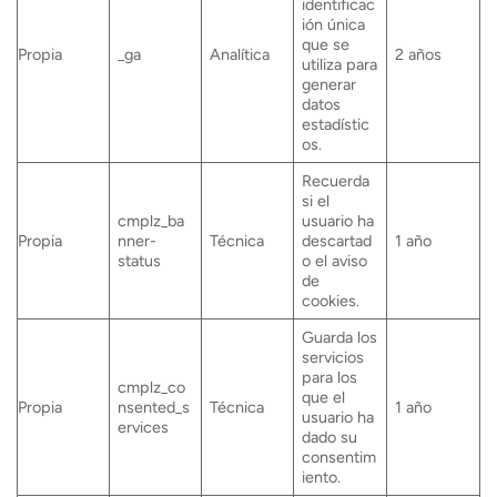
identificac
ión única
que se
Propia
_ga
Analítica
2 años
utiliza para
generar
datos
estadístic
os.
Recuerda
si el
cmplz_ba
usuario ha
Propia
nner-
Técnica
descartad
1 año
status
o el aviso
de
cookies.
Guarda los
servicios
para los
cmplz_co
que el
Propia
nsented_s
Técnica
1 año
usuario ha
ervices
dado su
consentim
iento.