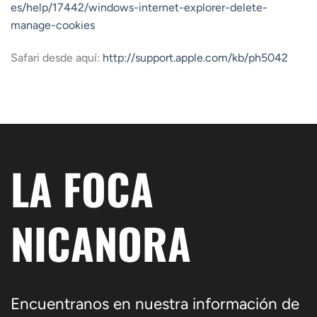
es/help/17442/windows-internet-explorer-delete-
manage-cookies
Safari desde aquí:
http://support.apple.com/kb/ph5042
LA FOCA
NICANORA
Encuentranos en nuestra información de