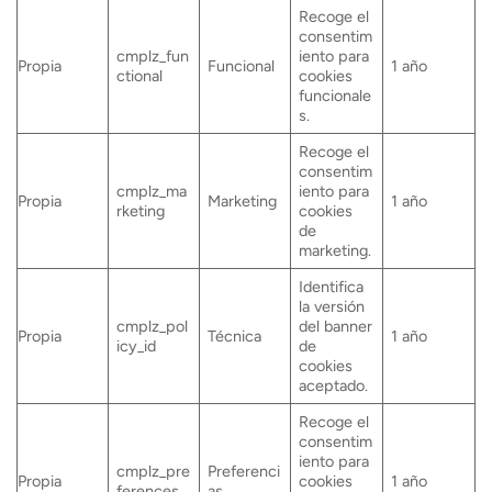
Recoge el
consentim
cmplz_fun
iento para
Propia
Funcional
1 año
ctional
cookies
funcionale
s.
Recoge el
consentim
cmplz_ma
iento para
Propia
Marketing
1 año
rketing
cookies
de
marketing.
Identifica
la versión
cmplz_pol
del banner
Propia
Técnica
1 año
icy_id
de
cookies
aceptado.
Recoge el
consentim
iento para
cmplz_pre
Preferenci
Propia
cookies
1 año
ferences
as