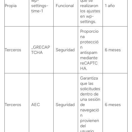
wp-
que se
Propia
settings-
Funcional
realizaron
1 año
time-1
los ajustes
en wp-
settings.
Proporcio
na
protecció
_GRECAP
n
Terceros
Seguridad
6 meses
TCHA
antispam
mediante
reCAPTC
HA.
Garantiza
que las
solicitudes
dentro de
una sesión
Terceros
AEC
Seguridad
de
6 meses
navegació
n
provienen
del
usuario.