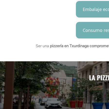
Embalaje ec
Consumo res
Ser una
pizzería en Txurdinaga comprome
LA PIZ