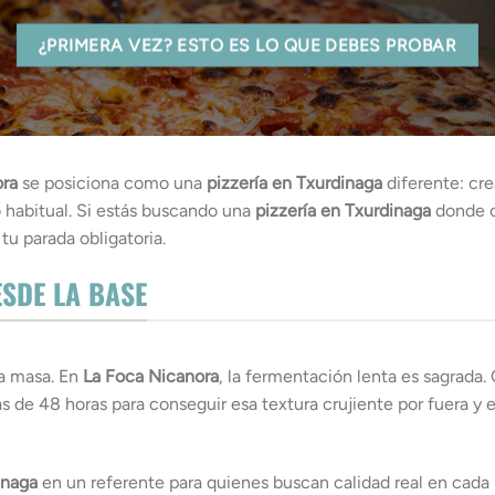
¿PRIMERA VEZ? ESTO ES LO QUE DEBES PROBAR
ora
se posiciona como una
pizzería en Txurdinaga
diferente: cre
 habitual. Si estás buscando una
pizzería en Txurdinaga
donde c
tu parada obligatoria.
SDE LA BASE
a masa. En
La Foca Nicanora
, la fermentación lenta es sagrada
s de 48 horas para conseguir esa textura crujiente por fuera y
inaga
en un referente para quienes buscan calidad real en cada