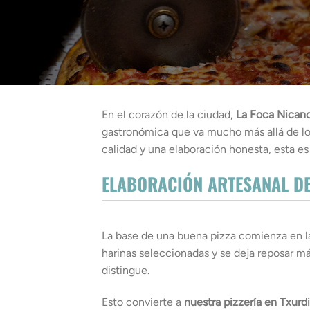
En el corazón de la ciudad,
La Foca Nican
gastronómica que va mucho más allá de lo
calidad y una elaboración honesta, esta es 
ELABORACIÓN ARTESANAL DE
La base de una buena pizza comienza en l
harinas seleccionadas y se deja reposar má
distingue.
Esto convierte a
nuestra pizzería en Txurd