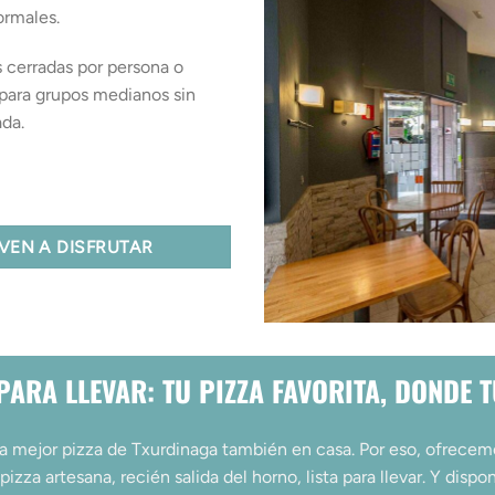
ormales.
 cerradas por persona o
 para grupos medianos sin
ada.
VEN A DISFRUTAR
PARA LLEVAR: TU PIZZA FAVORITA, DONDE 
a mejor pizza de Txurdinaga también en casa. Por eso, ofrece
 pizza artesana, recién salida del horno, lista para llevar. Y dis