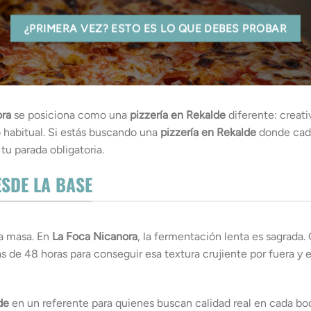
¿PRIMERA VEZ? ESTO ES LO QUE DEBES PROBAR
ora
se posiciona como una
pizzería en Rekalde
diferente: creati
 habitual. Si estás buscando una
pizzería en Rekalde
donde cada
tu parada obligatoria.
SDE LA BASE
a masa. En
La Foca Nicanora
, la fermentación lenta es sagrada
s de 48 horas para conseguir esa textura crujiente por fuera y
de
en un referente para quienes buscan calidad real en cada bo