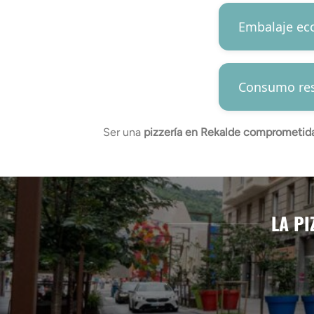
Embalaje ec
Consumo res
Ser una
pizzería en Rekalde comprometid
LA PI