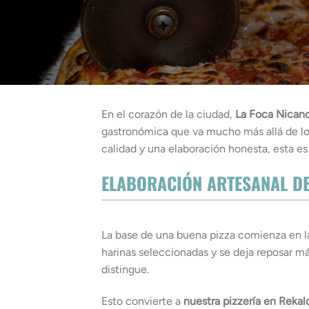
En el corazón de la ciudad,
La Foca Nican
gastronómica que va mucho más allá de lo
calidad y una elaboración honesta, esta es 
ELABORACIÓN ARTESANAL DE
La base de una buena pizza comienza en l
harinas seleccionadas y se deja reposar má
distingue.
Esto convierte a
nuestra pizzería en Rekal