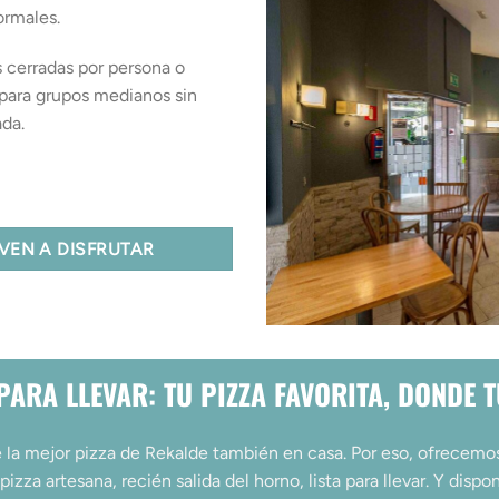
ormales.
 cerradas por persona o
 para grupos medianos sin
ada.
VEN A DISFRUTAR
PARA LLEVAR: TU PIZZA FAVORITA, DONDE 
 la mejor pizza de Rekalde también en casa. Por eso, ofrecem
 pizza artesana, recién salida del horno, lista para llevar. Y dis