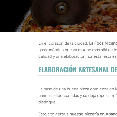
En el corazón de la ciudad,
La Foca Nican
gastronómica que va mucho más allá de lo
calidad y una elaboración honesta, esta es 
ELABORACIÓN ARTESANAL DE
La base de una buena pizza comienza en l
harinas seleccionadas y se deja reposar má
distingue.
Esto convierte a
nuestra pizzería en Aban