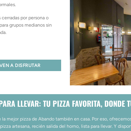
ormales.
 cerradas por persona o
 para grupos medianos sin
ada.
VEN A DISFRUTAR
PARA LLEVAR: TU PIZZA FAVORITA, DONDE 
 la mejor pizza de Abando también en casa. Por eso, ofrecemo
 pizza artesana, recién salida del horno, lista para llevar. Y dis