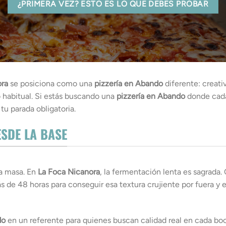
¿PRIMERA VEZ? ESTO ES LO QUE DEBES PROBAR
ora
se posiciona como una
pizzería en Abando
diferente: creati
 habitual. Si estás buscando una
pizzería en Abando
donde cada
tu parada obligatoria.
SDE LA BASE
a masa. En
La Foca Nicanora
, la fermentación lenta es sagrada
s de 48 horas para conseguir esa textura crujiente por fuera y
do
en un referente para quienes buscan calidad real en cada bo