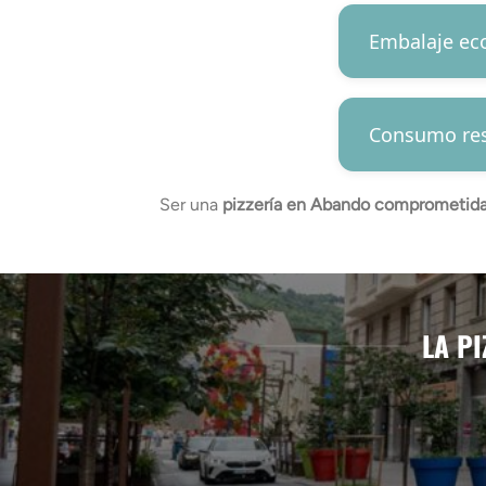
Embalaje ec
Consumo res
Ser una
pizzería en Abando comprometid
LA PI