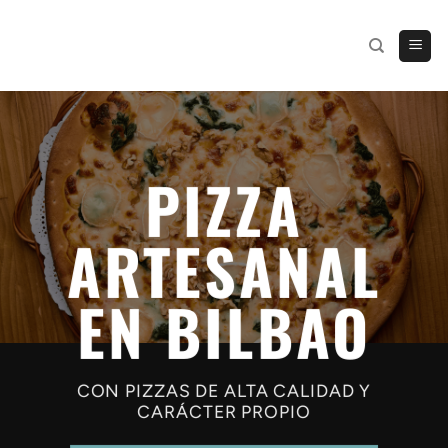
Saltar
al
contenido
PIZZA
ARTESANAL
EN BILBAO
CON PIZZAS DE ALTA CALIDAD Y
CARÁCTER PROPIO