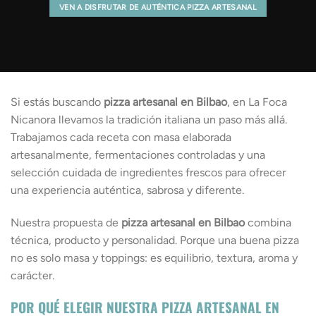
VEN A DISFRUTAR DE AUTÉNTICA PIZZA ARTESANAL
Si estás buscando
pizza artesanal en Bilbao
, en La Foca
Nicanora llevamos la tradición italiana un paso más allá.
Trabajamos cada receta con masa elaborada
artesanalmente, fermentaciones controladas y una
selección cuidada de ingredientes frescos para ofrecer
una experiencia auténtica, sabrosa y diferente.
Nuestra propuesta de
pizza artesanal en Bilbao
combina
técnica, producto y personalidad. Porque una buena pizza
no es solo masa y toppings: es equilibrio, textura, aroma y
carácter.
POR QUÉ ELEGIR NUESTRA PIZZA ARTESANAL EN